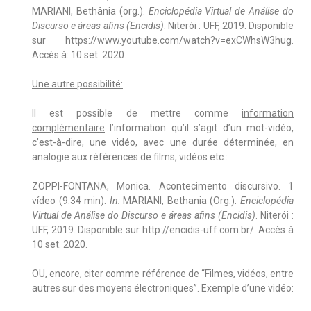
MARIANI, Bethânia (org.).
Enciclopédia Virtual de Análise do
Discurso e áreas afins (Encidis)
. Niterói : UFF, 2019. Disponible
sur https://www.youtube.com/watch?v=exCWhsW3hug.
Accès à: 10 set. 2020.
Une autre possibilité:
Il est possible de mettre comme
information
complémentaire
l’information qu’il s’agit d’un mot-vidéo,
c’est-à-dire, une vidéo, avec une durée déterminée, en
analogie aux références de films, vidéos etc.:
ZOPPI-FONTANA, Monica. Acontecimento discursivo. 1
vídeo (9:34 min).
In:
MARIANI, Bethania (Org.).
Enciclopédia
Virtual de Análise do Discurso e áreas afins (Encidis)
. Niterói :
UFF, 2019. Disponible sur http://encidis-uff.com.br/. Accès à
10 set. 2020.
OU, encore, citer comme référence
de “Filmes, vidéos, entre
autres sur des moyens électroniques”. Exemple d’une vidéo: