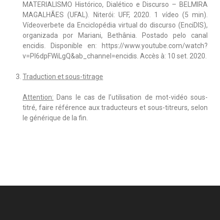
MATERIALISMO Histórico, Dialético e Discurso – BELMIRA
MAGALHÃES (UFAL). Niterói: UFF, 2020. 1 vídeo (5 min).
Vídeoverbete da Enciclopédia virtual do discurso (EnciDIS),
organizada por Mariani, Bethânia. Postado pelo canal
encidis. Disponible en: https://www.youtube.com/watch?
v=Pl6dpFWiLgQ&ab_channel=encidis. Accès à: 10 set. 2020.
Traduction et sous-titrage
Attention:
Dans le cas de l’utilisation de mot-vidéo sous-
titré, faire référence aux traducteurs et sous-titreurs, selon
le générique de la fin.