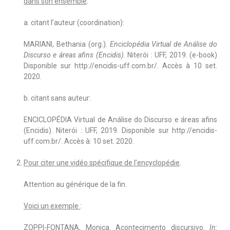
dans son ensemble
:
a. citant l’auteur (coordination):
MARIANI, Bethania (org.).
Enciclopédia Virtual de Análise do
Discurso e áreas afins (Encidis)
. Niterói : UFF, 2019. (e-book)
Disponible sur http://encidis-uff.com.br/. Accès à 10 set.
2020.
b. citant sans auteur:
ENCICLOPÉDIA Virtual de Análise do Discurso e áreas afins
(Encidis). Niterói : UFF, 2019. Disponible sur http://encidis-
uff.com.br/. Accès à: 10 set. 2020.
Pour citer une vidéo spécifique de l’encyclopédie
.
Attention au générique de la fin.
Voici un exemple
:
ZOPPI-FONTANA, Monica. Acontecimento discursivo.
In: