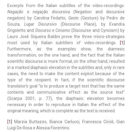
Excerpts from the Italian subtitles of the video-recordings:
Negação e negação discursiva
(Negation and discursive
negation) by Carolina Fedatto;
Gesto
(Gesture) by Pedro de
Souza,
Lugar Discursivo
(Discourse Place), by Evandra
Grigoletto and
Discurso e Cinismo
(Discourse and Cynicism) by
Lauro José Siqueira Baldini prove the three micro-strategies
most used by Italian subtitlers of video-recordings.
[1]
Furthermore, as the examples show, the diamesic
transformation, on the one hand, and the fact that the Italian
scientific discourse is more formal, on the other hand, resulted
in a marked diaphasic elevation in the subtitles and, only in rare
cases, the need to make the content explicit because of the
type of the recipient. In fact, if the scientific discourse
translator’s goal “is to produce a target text that has the same
contents and communicative effect as the source text”
(Scarpa 2001, p. 77), the diaphasic elevation becomes
necessary in order to reproduce in Italian the effect of the
original meaning, which is complete as the text is received.
[1]
Marzia Buttazzo, Bianca Carlucci, Francesca Cirioli, Gian
Luigi De Rosa e Alessia Fiorentino.