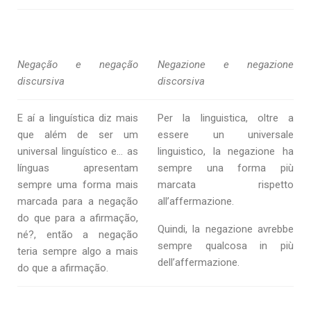
Negação e negação
Negazione e negazione
discursiva
discorsiva
E aí a linguística diz mais
Per la linguistica, oltre a
que além de ser um
essere un universale
universal linguístico e… as
linguistico, la negazione ha
línguas apresentam
sempre una forma più
sempre uma forma mais
marcata rispetto
marcada para a negação
all’affermazione.
do que para a afirmação,
Quindi, la negazione avrebbe
né?, então a negação
sempre qualcosa in più
teria sempre algo a mais
dell’affermazione.
do que a afirmação.