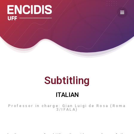
Subtitling
ITALIAN
Professor in charge: Gian Luigi de Rosa (Roma
3/IFALA)