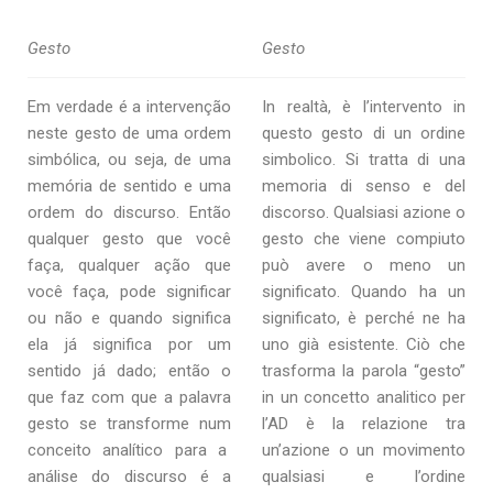
Gesto
Gesto
Em verdade é a intervenção
In realtà, è l’intervento in
neste gesto de uma ordem
questo gesto di un ordine
simbólica, ou seja, de uma
simbolico. Si tratta di una
memória de sentido e uma
memoria di senso e del
ordem do discurso. Então
discorso. Qualsiasi azione o
qualquer gesto que você
gesto che viene compiuto
faça, qualquer ação que
può avere o meno un
você faça, pode significar
significato. Quando ha un
ou não e quando significa
significato, è perché ne ha
ela já significa por um
uno già esistente. Ciò che
sentido já dado; então o
trasforma la parola “gesto”
que faz com que a palavra
in un concetto analitico per
gesto se transforme num
l’AD è la relazione tra
conceito analítico para a
un’azione o un movimento
análise do discurso é a
qualsiasi e l’ordine