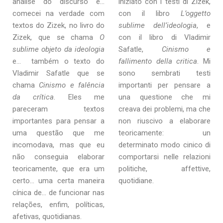
análise do discurso e…
iniziato con i testi di Zizek,
comecei na verdade com
con il libro
L’oggetto
textos do Zizek, no livro do
sublime dell’ideologia
, e
Zizek, que se chama
O
con il libro di Vladimir
sublime objeto da ideologia
Safatle,
Cinismo e
e… também o texto do
fallimento della critica
. Mi
Vladimir Safatle que se
sono sembrati testi
chama
Cinismo e falência
importanti per pensare a
da crítica
. Eles me
una questione che mi
pareceram textos
creava dei problemi, ma che
importantes para pensar a
non riuscivo a elaborare
uma questão que me
teoricamente: un
incomodava, mas que eu
determinato modo cinico di
não conseguia elaborar
comportarsi nelle relazioni
teoricamente, que era um
politiche, affettive,
certo… uma certa maneira
quotidiane.
cínica de… de funcionar nas
relações, enfim, políticas,
afetivas, quotidianas.