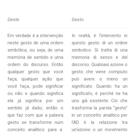
Geste
Gesto
Em verdade é a intervenção
In realtà, è l’intervento in
neste gesto de uma ordem
questo gesto di un ordine
simbólica, ou seja, de uma
simbolico. Si tratta di una
memória de sentido e uma
memoria di senso e del
ordem do discurso. Então
discorso. Qualsiasi azione o
qualquer gesto que você
gesto che viene compiuto
faça, qualquer ação que
può avere o meno un
você faça, pode significar
significato. Quando ha un
ou não e quando significa
significato, è perché ne ha
ela já significa por um
uno già esistente. Ciò che
sentido já dado; então o
trasforma la parola “gesto”
que faz com que a palavra
in un concetto analitico per
gesto se transforme num
l’AD è la relazione tra
conceito analítico para a
un’azione o un movimento