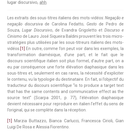
lugar discursivo,
ahh
.
Les extraits des sous-titres italiens des mots-vidéos:
Negação e
negação discursiva
de Carolina Fedatto;
Gesto
de Pedro de
Souza,
Lugar Discursivo
, de Evandra Grigoletto et
Discurso e
Cinismo
de Lauro José Siqueira Baldini prouvent les trois micro-
stratégies plus utilisées par les sous-titreurs italiens des mots-
vidéos.
[1]
En outre, comme l’on peut voir dans les exemples, la
transformation diamésique, d’une part, et le fait que le
discours scientifique italien soit plus formel, d’autre part, on a
eu par conséquence une forte élévation diaphasique dans les
sous-titres et, seulement en cas rares, la nécessité d’expliciter
le contenu, vu la typologie du destinataire. En fait, si l’objectif du
traducteur du discours scientifique “is to produce a target text
that has the same contents and communicative effect as the
source text” (Scarpa 2001, p. 77), l’élévation diaphasique
devient nécessaire pour reproduire en italien l’effet du sens de
l’original, qui se complète dans la réception.
[1]
Marzia Buttazzo, Bianca Carlucci, Francesca Cirioli, Gian
Luigi De Rosa e Alessia Fiorentino.