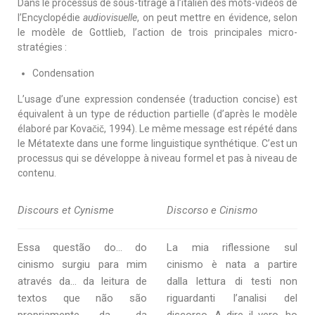
Dans le processus de sous-titrage à l’italien des mots-vidéos de
l’Encyclopédie
audiovisuelle
, on peut mettre en évidence, selon
le modèle de Gottlieb, l’action de trois principales micro-
stratégies :
Condensation
L’usage d’une expression condensée (traduction concise) est
équivalent à un type de réduction partielle (d’après le modèle
élaboré par Kovačič, 1994). Le même message est répété dans
le Métatexte dans une forme linguistique synthétique. C’est un
processus qui se développe à niveau formel et pas à niveau de
contenu.
Discours et Cynisme
Discorso e Cinismo
Essa questão do… do
La mia riflessione sul
cinismo surgiu para mim
cinismo è nata a partire
através da… da leitura de
dalla lettura di testi non
textos que não são
riguardanti l’analisi del