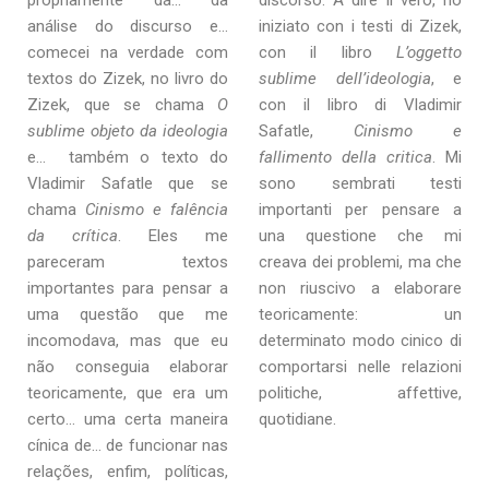
propriamente da… da
discorso. A dire il vero, ho
análise do discurso e…
iniziato con i testi di Zizek,
comecei na verdade com
con il libro
L’oggetto
textos do Zizek, no livro do
sublime dell’ideologia
, e
Zizek, que se chama
O
con il libro di Vladimir
sublime objeto da ideologia
Safatle,
Cinismo e
e… também o texto do
fallimento della critica
. Mi
Vladimir Safatle que se
sono sembrati testi
chama
Cinismo e falência
importanti per pensare a
da crítica
. Eles me
una questione che mi
pareceram textos
creava dei problemi, ma che
importantes para pensar a
non riuscivo a elaborare
uma questão que me
teoricamente: un
incomodava, mas que eu
determinato modo cinico di
não conseguia elaborar
comportarsi nelle relazioni
teoricamente, que era um
politiche, affettive,
certo… uma certa maneira
quotidiane.
cínica de… de funcionar nas
relações, enfim, políticas,