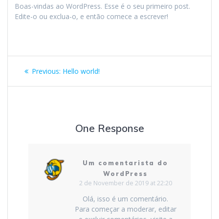
Boas-vindas ao WordPress. Esse é o seu primeiro post.
Edite-o ou exclua-o, e então comece a escrever!
Post
Previous
Previous:
Hello world!
navigation
post:
One Response
Um comentarista do
WordPress
2 de November de 2019 at 22:20
Olá, isso é um comentário.
Para começar a moderar, editar